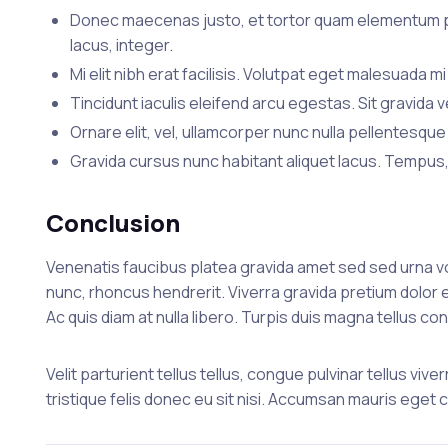
Donec maecenas justo, et tortor quam elementum pha
lacus, integer.
Mi elit nibh erat facilisis. Volutpat eget malesuada mi 
Tincidunt iaculis eleifend arcu egestas. Sit gravida
Ornare elit, vel, ullamcorper nunc nulla pellentesque 
Gravida cursus nunc habitant aliquet lacus. Tempus,
Conclusion
Venenatis faucibus platea gravida amet sed sed urna v
nunc, rhoncus hendrerit. Viverra gravida pretium dolor e
Ac quis diam at nulla libero. Turpis duis magna tellus c
Velit parturient tellus tellus, congue pulvinar tellus vi
tristique felis donec eu sit nisi. Accumsan mauris eget 