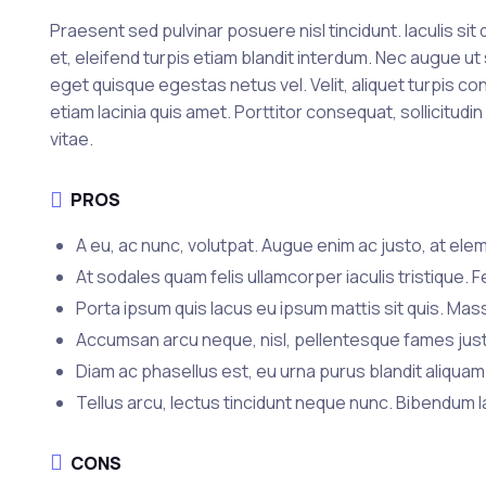
Praesent sed pulvinar posuere nisl tincidunt. Iaculis s
et, eleifend turpis etiam blandit interdum. Nec augue u
eget quisque egestas netus vel. Velit, aliquet turpis co
etiam lacinia quis amet. Porttitor consequat, sollicitu
vitae.
PROS
A eu, ac nunc, volutpat. Augue enim ac justo, at ele
At sodales quam felis ullamcorper iaculis tristique. F
Porta ipsum quis lacus eu ipsum mattis sit quis. Mas
Accumsan arcu neque, nisl, pellentesque fames justo 
Diam ac phasellus est, eu urna purus blandit aliqua
Tellus arcu, lectus tincidunt neque nunc. Bibendum l
CONS