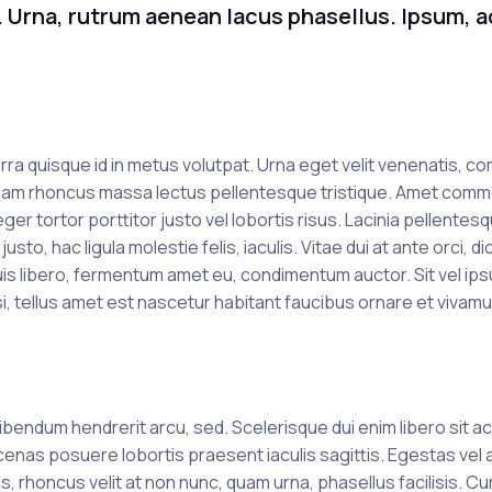
 Urna, rutrum aenean lacus phasellus. Ipsum, a
verra quisque id in metus volutpat. Urna eget velit venenatis, 
iam rhoncus massa lectus pellentesque tristique. Amet com
r tortor porttitor justo vel lobortis risus. Lacinia pellentes
to, hac ligula molestie felis, iaculis. Vitae dui at ante orci, d
Quis libero, fermentum amet eu, condimentum auctor. Sit vel i
isi, tellus amet est nascetur habitant faucibus ornare et vivamu
ibendum hendrerit arcu, sed. Scelerisque dui enim libero sit a
ecenas posuere lobortis praesent iaculis sagittis. Egestas vel
, rhoncus velit at non nunc, quam urna, phasellus facilisis. Cur