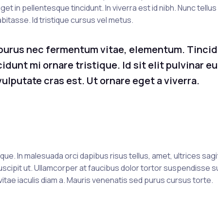
t in pellentesque tincidunt. In viverra est id nibh. Nunc tellus 
bitasse. Id tristique cursus vel metus.
 purus nec fermentum vitae, elementum. Tinci
dunt mi ornare tristique. Id sit elit pulvinar eu
ulputate cras est. Ut ornare eget a viverra.
. In malesuada orci dapibus risus tellus, amet, ultrices sagit
uscipit ut. Ullamcorper at faucibus dolor tortor suspendisse s
 vitae iaculis diam a. Mauris venenatis sed purus cursus torte.