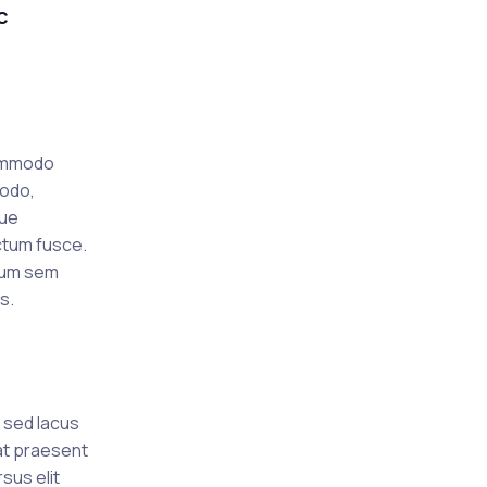
c
commodo
modo,
que
ictum fusce.
psum sem
s.
c sed lacus
 at praesent
sus elit