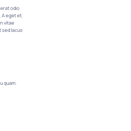
 erat odio
 A eget et,
n vitae
t sed lacus
cu quam.