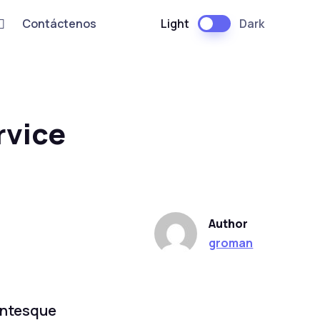
Light
Dark
Contáctenos
rvice
Author
groman
lentesque