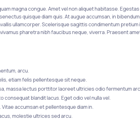
it quam magna congue. Amet vel non aliquet habitasse. Egestas
t senectus quisque diam quis. At augue accumsan, in bibendum.
nvallis ullamcorper. Scelerisque sagittis condimentum pretium i
din vivamus pharetra nibh faucibus neque, viverra. Praesent ame
mentum, arcu.
elis, etiam felis pellentesque sit neque.
sa, massa lectus porttitor laoreet ultricies odio fermentum ar
consequat blandit lacus. Eget odio vel nulla vel.
m. Vitae accumsan et pellentesque diam in.
acus, molestie ultrices sed arcu.