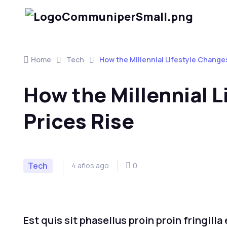
Home
Tech
How the Millennial Lifestyle Changes
How the Millennial L
Prices Rise
Tech
4 años ago
0
Est quis sit phasellus proin proin fringill