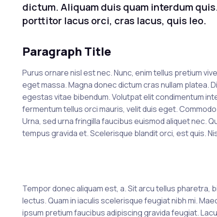
dictum. Aliquam duis quam interdum quis.
porttitor lacus orci, cras lacus, quis leo.
Paragraph Title
Purus ornare nisl est nec. Nunc, enim tellus pretium vi
eget massa. Magna donec dictum cras nullam platea. D
egestas vitae bibendum. Volutpat elit condimentum intege
fermentum tellus orci mauris, velit duis eget. Commodo jus
Urna, sed urna fringilla faucibus euismod aliquet nec. 
tempus gravida et. Scelerisque blandit orci, est quis. N
Tempor donec aliquam est, a. Sit arcu tellus pharetra, b
lectus. Quam in iaculis scelerisque feugiat nibh mi. Ma
ipsum pretium faucibus adipiscing gravida feugiat. Lacus