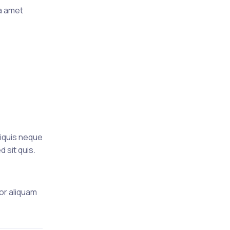
a amet
tiquis neque
 sit quis.
tor aliquam