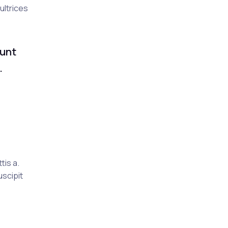
ultrices
dunt
.
tis a.
uscipit