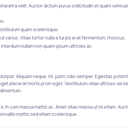
retra velit. Auctor dictum purus sollicitudin et quam vehicul
in.
 vestibulum quam scelerisque.
ut varius. Vitae tortor nulla a turpis erat fermentum, rhoncus.
 interdum nullam non quam ipsum ultricies ac.
olutpat. Aliquam neque, mi, justo odio semper. Egestas poten
get placerat morbi proin eget. Vestibulum vitae ultrices vel sed
ondimentum.
verra. In cum massa mattis ac. Amet vitae massa ut mi etiam. Auc
convallis mattis sed etiam scelerisque.